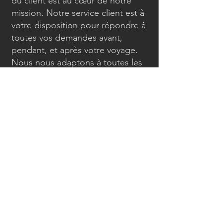
du client est au cœur de notre
mission. Notre service client est à
votre disposition pour répondre à
toutes vos demandes avant,
pendant, et après votre voyage.
Nous nous adaptons à toutes les
situations, que ce soit pour un
changement de dernière minute
ou des besoins spécifiques,
garantissant une réponse rapide
et efficace.
Confort et sécurité :
La sécurité et le confort sont
primordiaux chez Safe Drive The
Alps. Nos véhicules sont équipés