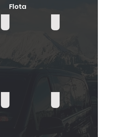
Flota
Furgoneta Mercedes Clase V (1-7 pasajeros)
Sedán de lujo (1-4 pasajeros)
Limusina (1-3 pasajeros)
Vehículos eléctricos (1-4 pasajeros)