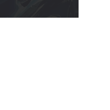
SUV (1-4 pasajeros)
Sedán (1-4 pasajeros)
Reserve un conductor