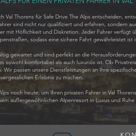
ALPS FÜR EINEN PRIVATEN FAHRER IN VA
ch Val Thorens für Safe Drive The Alps entscheiden, ents
ahrer sind nicht nur qualifiziert und erfahren, sondern a
er mit Höflichkeit und Diskretion. Jeder Fahrer verfügt
penstraßen, sodass eine sichere Fahrt gewährleistet is
ltig gewartet und sind perfekt an die Herausforderunge
as sowohl komfortabel als auch luxuriös ist. Ob Privatrei
 Wir passen unsere Dienstleistungen an Ihre spezifisch
nvergesslichen Erlebnis zu machen.
Alps noch heute, um Ihren privaten Fahrer in Val Thoren
esem außergewöhnlichen Alpenresort in Luxus und Ruhe b
KON