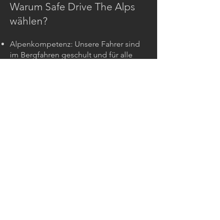
Warum Safe Drive The Alps
wählen?
Alpenkompetenz: Unsere Fahrer sind
im Bergfahren geschult und für alle
Bedingungen gerüstet.
Ein Premium-Service: Hochwertige
Fahrzeuge, Pünktlichkeit und
Diskretion.
Absoluter Komfort: Reisen, die auf Ihr
Wohlbefinden optimiert sind.
Welche Vorteile bietet ein
privater Fahrer in den Alpen?
Mehr Sicherheit auf verschneiten
Straßen
Erfahrene und pünktliche Fahrer
An winterliche Verhältnisse angepasste